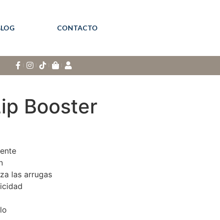
BLOG
CONTACTO
ip Booster
mente
n
za las arrugas
icidad
lo